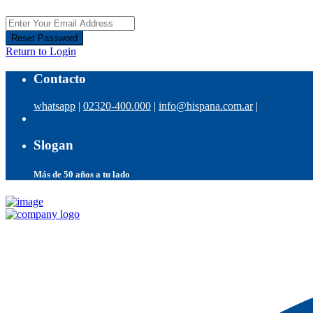
Reset Password
Return to Login
Contacto
whatsapp
|
02320-400.000
|
info@hispana.com.ar
|
Slogan
Más de 50 años a tu lado