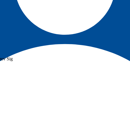
rev
Sig