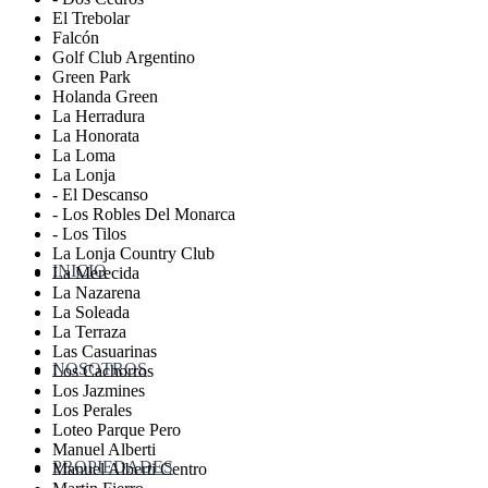
El Trebolar
Falcón
Golf Club Argentino
Green Park
Holanda Green
La Herradura
La Honorata
La Loma
La Lonja
- El Descanso
- Los Robles Del Monarca
- Los Tilos
La Lonja Country Club
INICIO
La Merecida
La Nazarena
La Soleada
La Terraza
Las Casuarinas
NOSOTROS
Los Cachorros
Los Jazmines
Los Perales
Loteo Parque Pero
Manuel Alberti
PROPIEDADES
Manuel Alberti Centro