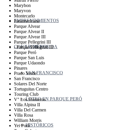
Martin Fierro
Marybon
Maryvon
Montecarlo
EMPRENDIMIENTOS
Panamericana
Parque Alvear
Parque Alvear II
Parque Alvear III
Parque Pellegrini III
CONTÁCTENOS
LA MERECIDA
- Parque Pellegrini III
Parque Peró
Parque San Luis
Parque Udaondo
Pinares
SAN FRANCISCO
Prado Verde
San Francisco
Solares Del Norte
Tortuguitas Centro
Touring Club
LOTEO EN PARQUE PERÓ
V° Los Horneros
Villa Alpina II
Villa Del Carmen
Villa Rosa
William Morris
HISTÓRICOS
Yei Porá