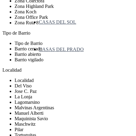
Zona Colectora
Zona Highland Park
Zona Koch
Zona Office Park
CASAS DEL SOL
Zona Ruta 8
Tipo de Barrio
Tipo de Barrio
Barrio cerrado
CASAS DEL PRADO
Barrio abierto
Barrio vigilado
Localidad
Localidad
Del Viso
Jose C. Paz
La Lonja
Lagomarsino
Malvinas Argentinas
Manuel Alberti
Maquinista Savio
Maschwitz
Pilar
Tortuguitas