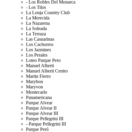
- Los Robles Del Monarca
- Los Tilos
La Lonja Country Club
La Merecida
La Nazarena
La Soleada
La Terraza
Las Casuarinas
Los Cachorros
Los Jazmines
Los Perales
Loteo Parque Pero
Manuel Alberti
Manuel Alberti Centro
Martin Fierro
Marybon
Maryvon
Montecarlo
Panamericana
Parque Alvear
Parque Alvear II
Parque Alvear III
Parque Pellegrini III
- Parque Pellegrini III
Parque Peró