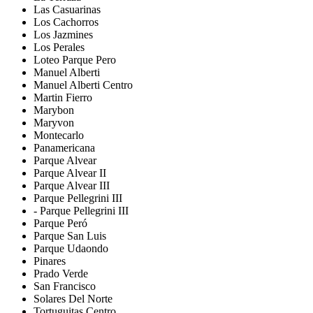
Las Casuarinas
Los Cachorros
Los Jazmines
Los Perales
Loteo Parque Pero
Manuel Alberti
Manuel Alberti Centro
Martin Fierro
Marybon
Maryvon
Montecarlo
Panamericana
Parque Alvear
Parque Alvear II
Parque Alvear III
Parque Pellegrini III
- Parque Pellegrini III
Parque Peró
Parque San Luis
Parque Udaondo
Pinares
Prado Verde
San Francisco
Solares Del Norte
Tortuguitas Centro