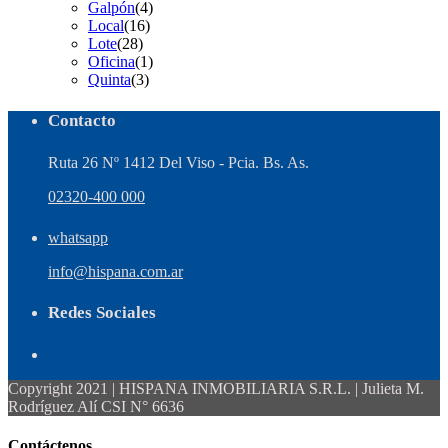
Galpón
(4)
Local
(16)
Lote
(28)
Oficina
(1)
Quinta
(3)
Contacto
Ruta 26 Nº 1412 Del Viso - Pcia. Bs. As.
02320-400 000
whatsapp
info@hispana.com.ar
Redes Sociales
Copyright 2021 | HISPANA INMOBILIARIA S.R.L. | Julieta M.
Rodríguez Alí CSI N° 6636
Contáctenos