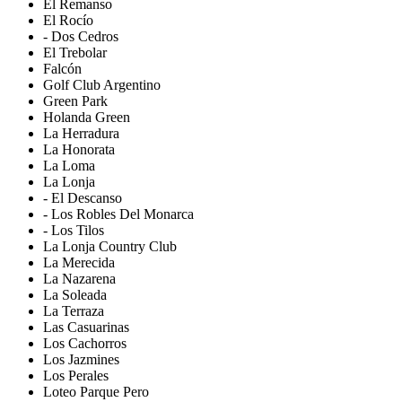
El Remanso
El Rocío
- Dos Cedros
El Trebolar
Falcón
Golf Club Argentino
Green Park
Holanda Green
La Herradura
La Honorata
La Loma
La Lonja
- El Descanso
- Los Robles Del Monarca
- Los Tilos
La Lonja Country Club
La Merecida
La Nazarena
La Soleada
La Terraza
Las Casuarinas
Los Cachorros
Los Jazmines
Los Perales
Loteo Parque Pero