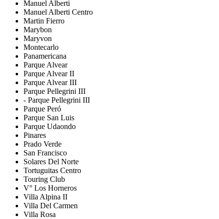
Manuel Alberti
Manuel Alberti Centro
Martin Fierro
Marybon
Maryvon
Montecarlo
Panamericana
Parque Alvear
Parque Alvear II
Parque Alvear III
Parque Pellegrini III
- Parque Pellegrini III
Parque Peró
Parque San Luis
Parque Udaondo
Pinares
Prado Verde
San Francisco
Solares Del Norte
Tortuguitas Centro
Touring Club
V° Los Horneros
Villa Alpina II
Villa Del Carmen
Villa Rosa