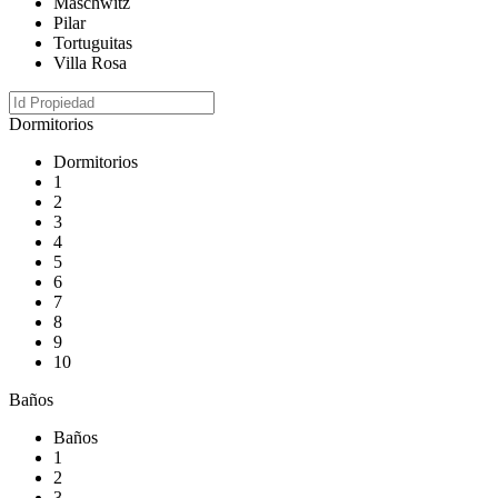
Maschwitz
Pilar
Tortuguitas
Villa Rosa
Dormitorios
Dormitorios
1
2
3
4
5
6
7
8
9
10
Baños
Baños
1
2
3