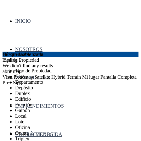
INICIO
NOSOTROS
click to enable zoom
Búsqueda Avanzada
loading...
Tipo de Propiedad
We didn't find any results
Tipo de Propiedad
abrir mapa
Casa
Vista
Roadmap
Satellite
Hybrid
Terrain
Mi lugar
Pantalla Completa
PROPIEDADES
Departamento
Prev
Sig
Depósito
Duplex
Edificio
Fracción
EMPRENDIMIENTOS
Galpón
Local
Lote
Oficina
Quinta
CONTÁCTENOS
LA MERECIDA
Triplex