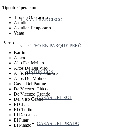
Tipo de Operación
Tipo de Operación
SAN FRANCISCO
Alquiler
Alquiler Temporario
Venta
Barrio
LOTEO EN PARQUE PERÓ
Barrio
Alberdi
Alto Del Molino
Altos De Del Viso
HISTÓRICOS
Altos De Los Cachorros
Altos Del Molino
Casas Del Parque
De Vicenzo Chico
De Vicenzo Grande
CASAS DEL SOL
Del Viso Centro
El Chajá
El Chelito
El Descanso
El Pinar
CASAS DEL PRADO
El Pinazo