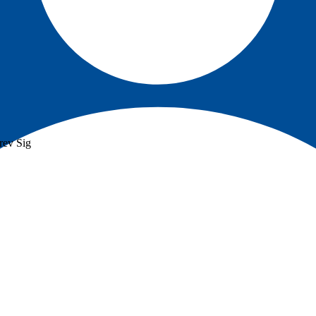
rev
Sig