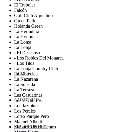
El Trebolar
Falcón
Golf Club Argentino
Green Park
Holanda Green
La Herradura
La Honorata
La Loma
La Lonja
- El Descanso
- Los Robles Del Monarca
- Los Tilos
La Lonja Country Club
INICIO
La Merecida
La Nazarena
La Soleada
La Terraza
Las Casuarinas
NOSOTROS
Los Cachorros
Los Jazmines
Los Perales
Loteo Parque Pero
Manuel Alberti
PROPIEDADES
Manuel Alberti Centro