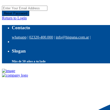
Reset Password
Return to Login
Contacto
whatsapp
|
02320-400.000
|
info@hispana.com.ar
|
Slogan
Más de 50 años a tu lado