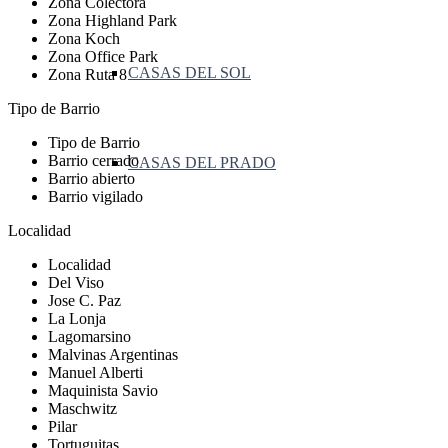
Zona Colectora
Zona Highland Park
Zona Koch
Zona Office Park
CASAS DEL SOL
Zona Ruta 8
Tipo de Barrio
Tipo de Barrio
Barrio cerrado
CASAS DEL PRADO
Barrio abierto
Barrio vigilado
Localidad
Localidad
Del Viso
Jose C. Paz
La Lonja
Lagomarsino
Malvinas Argentinas
Manuel Alberti
Maquinista Savio
Maschwitz
Pilar
Tortuguitas