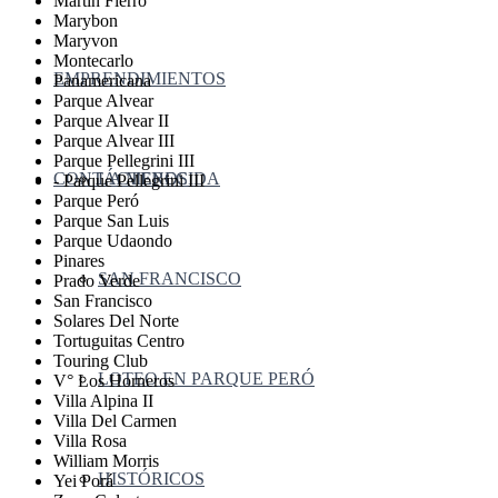
Martin Fierro
Marybon
Maryvon
Montecarlo
EMPRENDIMIENTOS
Panamericana
Parque Alvear
Parque Alvear II
Parque Alvear III
Parque Pellegrini III
CONTÁCTENOS
LA MERECIDA
- Parque Pellegrini III
Parque Peró
Parque San Luis
Parque Udaondo
Pinares
SAN FRANCISCO
Prado Verde
San Francisco
Solares Del Norte
Tortuguitas Centro
Touring Club
LOTEO EN PARQUE PERÓ
V° Los Horneros
Villa Alpina II
Villa Del Carmen
Villa Rosa
William Morris
HISTÓRICOS
Yei Porá